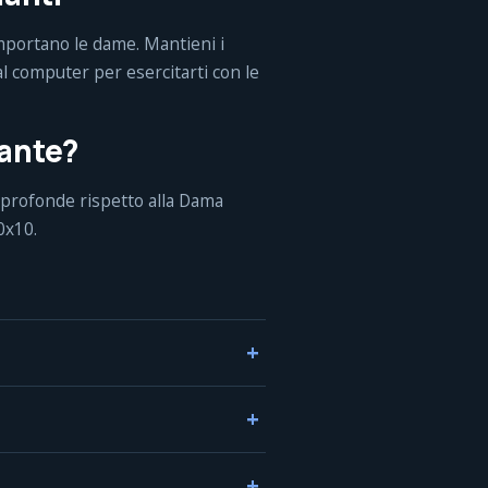
omportano le dame. Mantieni i
e al computer per esercitarti con le
iante?
ù profonde rispetto alla Dama
0x10.