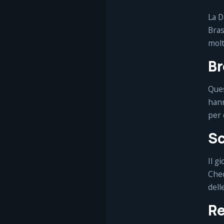
La D
Bras
molt
Br
Ques
hann
per 
Sc
Il g
Chec
dell
Re