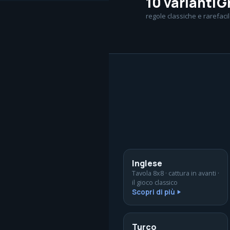
10 varianti
G
regole classiche e rare
faci
Inglese
Tavola 8x8 · cattura in avanti ·
il gioco classico
Scopri di più
Turco