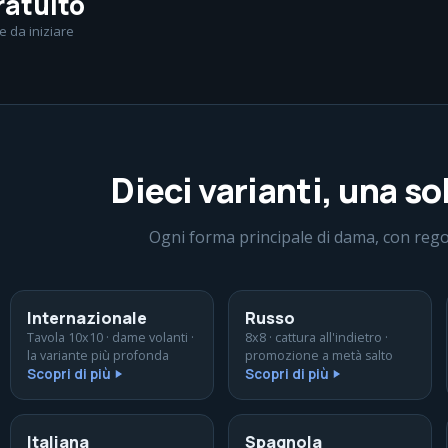
ratuito
le da iniziare
Dieci varianti, una so
Ogni forma principale di dama, con regol
Internazionale
Russo
Tavola 10x10 · dame volanti ·
8x8 · cattura all'indietro ·
la variante più profonda
promozione a metà salto
Scopri di più
Scopri di più
Italiana
Spagnola