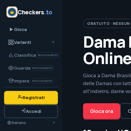
Checkers
.to
GRATUITO · NESSUN
Gioca
Dama B
Varianti
Onlin
Classifica
PROSSIMAMENTE
Guarda
PROSSIMAMENTE
Gioca a Dama Brasili
Impara
PROSSIMAMENTE
delle Damas con tatt
all'indietro, dame v
Registrati
Gioca ora
C
Accedi
Italiano