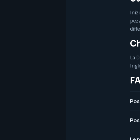
Iniz
pezz
diff
Ch
La D
Ingl
F
Pos
Pos
Le 