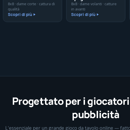
8x8 · dame corte · cattura di
8x8 · dame volanti · catture
qualità
in avanti
Scopri di più
Scopri di più
Progettato per i giocatori
pubblicità
L'essenziale per un grande gioco da tavolo online — fatto