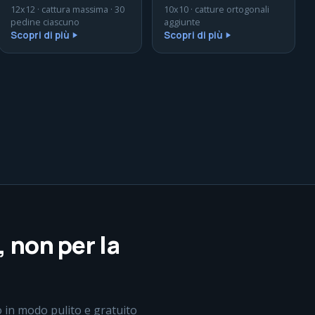
12x12 · cattura massima · 30
10x10 · catture ortogonali
pedine ciascuno
aggiunte
Scopri di più
Scopri di più
, non per la
 in modo pulito e gratuito