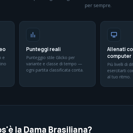
per sempre.
neo
Punteggi reali
Allenati co
computer
o e
Punteggio stile Glicko per
cino
variante e classe di tempo —
Più livelli di d
ogni partita classificata conta.
esercitarti co
al tuo ritmo.
s'è la Dama Brasiliana?