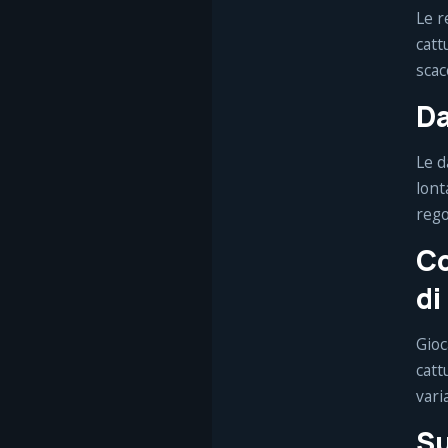
Le r
catt
scac
Da
Le d
lont
rego
Co
di
Gioc
catt
vari
Su