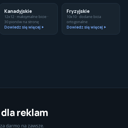
Kanadyjskie
Fryzyjskie
12x12 · maksymalne bicie ·
10x10 · dodane bicia
30 pionów na stronę
ortogonalne
Dowiedz się więcej
Dowiedz się więcej
 dla reklam
 za darmo na zawsze.