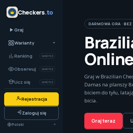
Checkers
.to
DARMOWA GRA · BEZ
Graj
Brazil
Warianty
Onlin
Ranking
WKRÓTCE
Obserwuj
WKRÓTCE
Graj w Brazilian Ch
Ucz się
WKRÓTCE
Damas na planszy 8
biciem do tyłu, lat
Rejestracja
bicia.
Zaloguj się
Graj teraz
U
Polski