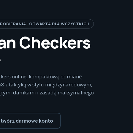
 POBIERANIA · OTWARTA DLA WSZYSTKICH
ian Checkers
e
eckers online, kompaktową odmianę
x8 z taktyką w stylu międzynarodowym,
ającymi damkami i zasadą maksymalnego
twórz darmowe konto