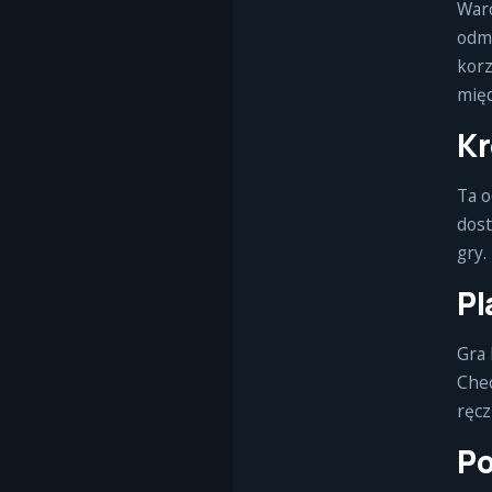
Warc
odmi
korz
mię
Kr
Ta o
dost
gry.
Pl
Gra 
Chec
ręcz
Po