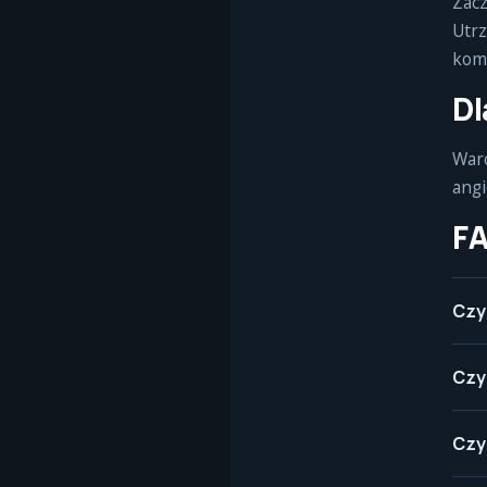
Zacz
Utrz
komp
Dl
Warc
angi
F
Czy
Czy
Czy