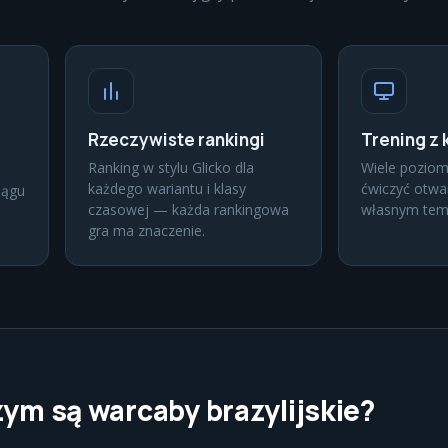
Rzeczywiste rankingi
Trening z
Ranking w stylu Glicko dla
Wiele poziom
każdego wariantu i klasy
ćwiczyć otwa
iągu
czasowej — każda rankingowa
własnym tem
gra ma znaczenie.
ym są warcaby brazylijskie?