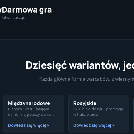
w
Darmowa gra
łatwo zacząć
Dziesięć wariantów, j
Każda główna forma warcabów, z wiernym
Międzynarodowe
Rosyjskie
Plansza 10x10 · latające
8x8 · bicie do tyłu · promocja
damki · najgłębszy wariant
w trakcie bicia
Dowiedz się więcej
Dowiedz się więcej