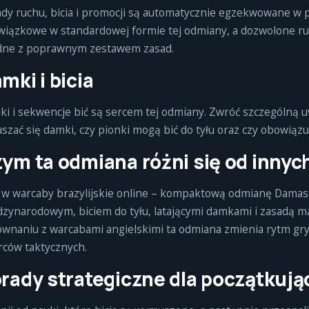
dy ruchu, bicia i promocji są automatycznie egzekwowane w pr
iązkowe w standardowej formie tej odmiany, a dozwolone ru
dne z poprawnym zestawem zasad.
mki i bicia
i i sekwencje bić są sercem tej odmiany. Zwróć szczególną u
szać się damki, czy pionki mogą bić do tyłu oraz czy obowiązu
ym ta odmiana różni się od inny
 w warcaby brazylijskie online – kompaktową odmianę Damas 
zynarodowym, biciem do tyłu, latającymi damkami i zasadą ma
wnaniu z warcabami angielskimi ta odmiana zmienia rytm gry
ców taktycznych.
rady strategiczne dla początkują