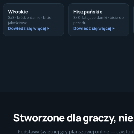
Włoskie
Hiszpańskie
8x8 · krótkie damki · bicie
8x8 · latające damki · bicie do
jakościowe
przodu
Dowiedz się więcej
Dowiedz się więcej
Stworzone dla graczy, nie
Podstawy świetnej gry planszowej online — czysto i