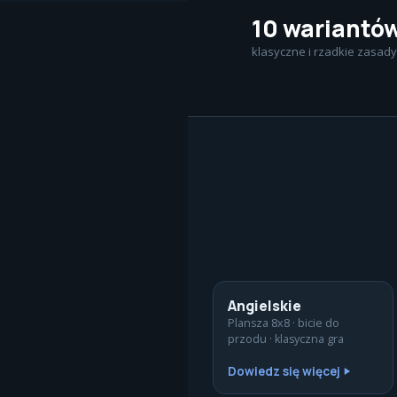
10 wariantó
klasyczne i rzadkie zasady
Angielskie
Plansza 8x8 · bicie do
przodu · klasyczna gra
Dowiedz się więcej