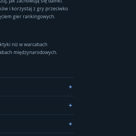
zuj, jak zachowują się damki.
ów i korzystaj z gry przeciwko
ęciem gier rankingowych.
aktyki niż w warcabach
cabach międzynarodowych.