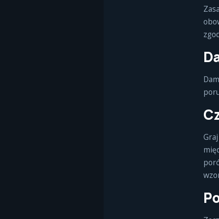
Zasa
obow
zgo
Da
Damk
poru
Cz
Graj
międ
poró
wzor
Po