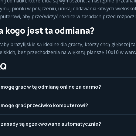
nij od nauki, które bicia są wymuszone, a następnie przeanali
ymuj pionki w połączeniu, unikaj oddawania łatwych wieloskok
uterowi, aby przećwiczyć różnice w zasadach przed rozpocz
a kogo jest ta odmiana?
aby brazylijskie są idealne dla graczy, którzy chcą głębszej t
elskich, bez przechodzenia na większą planszę 10x10 w war
AQ
 mogę grać w tę odmianę online za darmo?
 mogę grać przeciwko komputerowi?
 zasady są egzekwowane automatycznie?