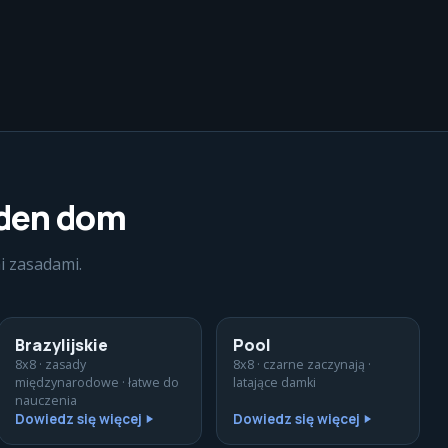
eden dom
i zasadami.
Brazylijskie
Pool
8x8 · zasady
8x8 · czarne zaczynają ·
międzynarodowe · łatwe do
latające damki
nauczenia
Dowiedz się więcej
Dowiedz się więcej