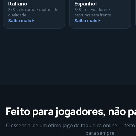
Italiano
Espanhol
8x8 · reis curtos · captura de
8x8 · reis voadores ·
qualidade
capturas para frente
Saiba mais
Saiba mais
Feito para jogadores, não 
O essencial de um ótimo jogo de tabuleiro online — feito
para sempre.