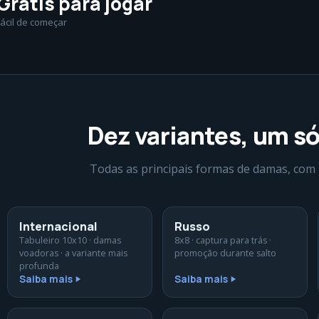
Grátis para jogar
fácil de começar
Dez variantes, um só
Todas as principais formas de damas, com r
Internacional
Russo
Tabuleiro 10x10 · damas
8x8 · captura para trás ·
voadoras · a variante mais
promoção durante salto
profunda
Saiba mais
Saiba mais