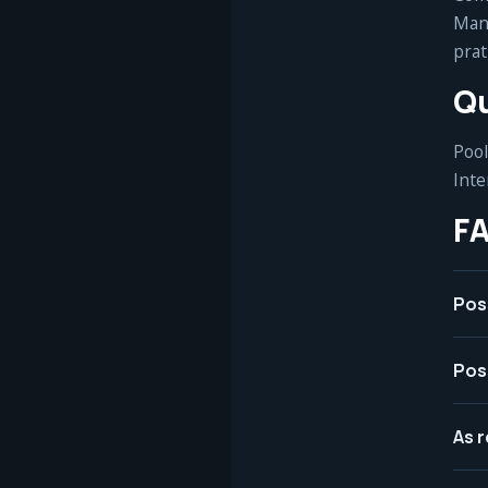
Mant
prat
Qu
Pool
Inte
F
Pos
Pos
As 