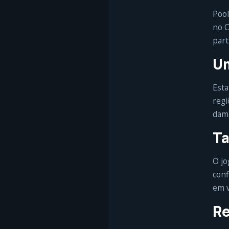
Pool
no C
part
Um
Esta
regi
dama
Ta
O jo
conf
em v
Re