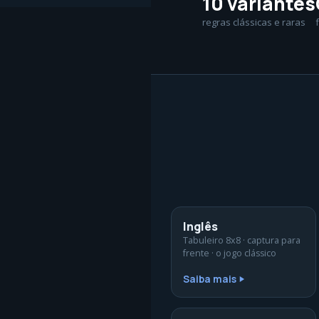
10 variantes
regras clássicas e raras
Inglês
Tabuleiro 8x8 · captura para
frente · o jogo clássico
Saiba mais