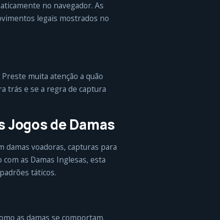
maticamente no navegador. As
movimentos legais mostrados no
. Preste muita atenção a quão
 trás e se a regra de captura
os Jogos de Damas
om damas voadoras, capturas para
o com as Damas Inglesas, esta
padrões táticos.
 como as damas se comportam.