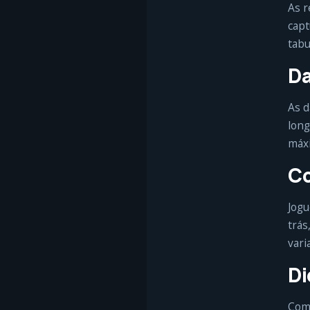
As r
capt
tabu
Da
As d
long
máxi
Co
Jogu
trás
vari
Di
Come