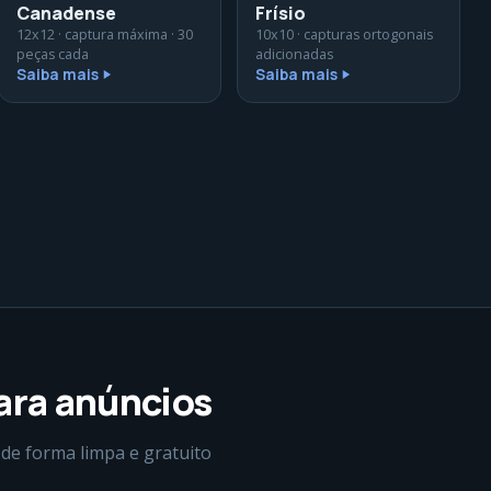
Canadense
Frísio
12x12 · captura máxima · 30
10x10 · capturas ortogonais
peças cada
adicionadas
Saiba mais
Saiba mais
para anúncios
 de forma limpa e gratuito