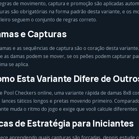
egras de movimento, captura e promoção são aplicadas auto
uras são obrigatórias na forma padrão desta variante, e os 
leiro seguem o conjunto de regras correto.
mas e Capturas
amas e as sequências de captura são o coração desta variante
e as damas podem se mover, se os peões podem capturar para
ma se aplica.
mo Esta Variante Difere de Outr
e Pool Checkers online, uma variante rápida de damas 8x8 c
, lances táticos longos e pretas movendo primeiro. Comparad
ante muda o ritmo do jogo e exige que você calcule diferentes 
cas de Estratégia para Iniciantes
ce aprendendo quais capturas são forçadas, depois estude