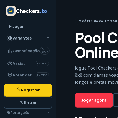
Checkers
.to
GRÁTIS PARA JOGAR
Jogar
Pool 
Variantes
Onlin
EM
Classificação
BREVE
Assistir
EM BREVE
Jogue Pool Checkers
8x8 com damas voador
Aprender
EM BREVE
longos e pretas mov
Registrar
Jogar agora
Entrar
Português